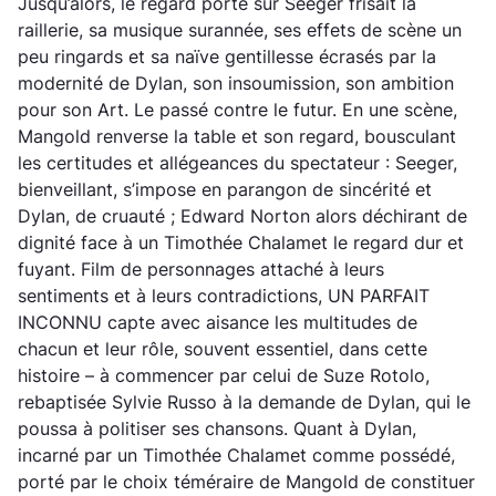
Jusqu’alors, le regard porté sur Seeger frisait la
raillerie, sa musique surannée, ses effets de scène un
peu ringards et sa naïve gentillesse écrasés par la
modernité de Dylan, son insoumission, son ambition
pour son Art. Le passé contre le futur. En une scène,
Mangold renverse la table et son regard, bousculant
les certitudes et allégeances du spectateur : Seeger,
bienveillant, s’impose en parangon de sincérité et
Dylan, de cruauté ; Edward Norton alors déchirant de
dignité face à un Timothée Chalamet le regard dur et
fuyant. Film de personnages attaché à leurs
sentiments et à leurs contradictions, UN PARFAIT
INCONNU capte avec aisance les multitudes de
chacun et leur rôle, souvent essentiel, dans cette
histoire – à commencer par celui de Suze Rotolo,
rebaptisée Sylvie Russo à la demande de Dylan, qui le
poussa à politiser ses chansons. Quant à Dylan,
incarné par un Timothée Chalamet comme possédé,
porté par le choix téméraire de Mangold de constituer