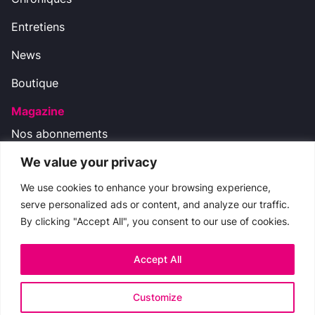
Entretiens
News
Boutique
Magazine
Nos abonnements
We value your privacy
Nos réseaux
We use cookies to enhance your browsing experience,
serve personalized ads or content, and analyze our traffic.
By clicking "Accept All", you consent to our use of cookies.
Nous contacter
boutique.cinemateaser@gmail.com
Accept All
Copyright © 2009-2024 CinemaTeaser -
Mentions
Customize
légales
-
Politique de Confidentialité