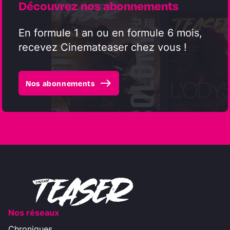
Découvrez nos abonnements
En formule 1 an ou en formule 6 mois,
recevez Cinemateaser chez vous !
east
Nos abonnements
Nos réseaux
Chroniques