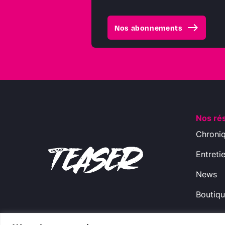
east
Nos abonnements
Nos ré
Chroni
Entreti
News
Boutiq