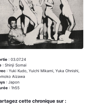
rtie
: 03.07.24
e
: Shinji Somai
vec
: Yuki Kudo, Yuichi Mikami, Yuka Ohnishi,
omoko Aizawa
ays
: Japon
urée
: 1h55
artagez cette chronique sur :