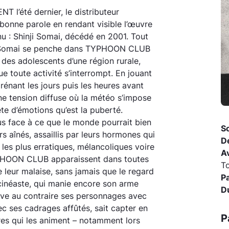
l’été dernier, le distributeur
bonne parole en rendant visible l’œuvre
u : Shinji Somai, décédé en 2001. Tout
omai se penche dans TYPHOON CLUB
t des adolescents d’une région rurale,
e toute activité s’interrompt. En jouant
rénant les jours puis les heures avant
une tension diffuse où la météo s’impose
e d’émotions qu’est la puberté.
us face à ce que le monde pourrait bien
So
urs aînés, assaillis par leurs hormones qui
D
es plus erratiques, mélancoliques voire
A
PHOON CLUB apparaissent dans toutes
T
e leur malaise, sans jamais que le regard
P
 cinéaste, qui manie encore son arme
D
rve au contraire ses personnages avec
c ses cadrages affûtés, sait capter en
P
res qui les animent – notamment lors