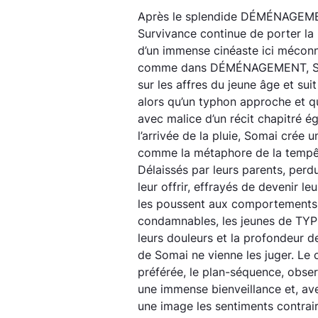
Après le splendide DÉMÉNAGEMENT 
Survivance continue de porter la 
d’un immense cinéaste ici méconn
comme dans DÉMÉNAGEMENT, S
sur les affres du jeune âge et sui
alors qu’un typhon approche et qu
avec malice d’un récit chapitré ég
l’arrivée de la pluie, Somai crée 
comme la métaphore de la tempêt
Délaissés par leurs parents, perd
leur offrir, effrayés de devenir le
les poussent aux comportements l
condamnables, les jeunes de TY
leurs douleurs et la profondeur d
de Somai ne vienne les juger. Le
préférée, le plan-séquence, obse
une immense bienveillance et, ave
une image les sentiments contrai