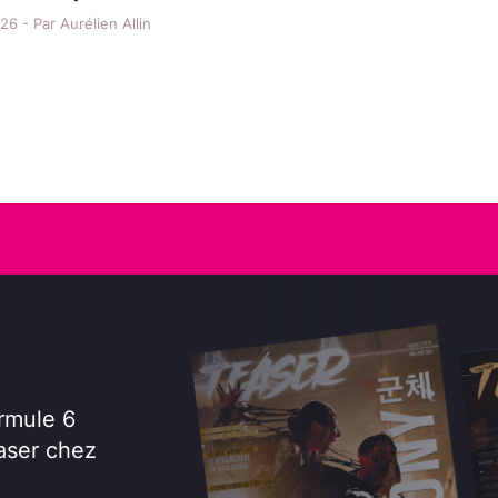
6 - Par Aurélien Allin
rmule 6
aser chez