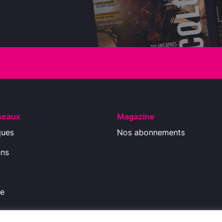
seaux
Magazine
ques
Nos abonnements
ens
ue