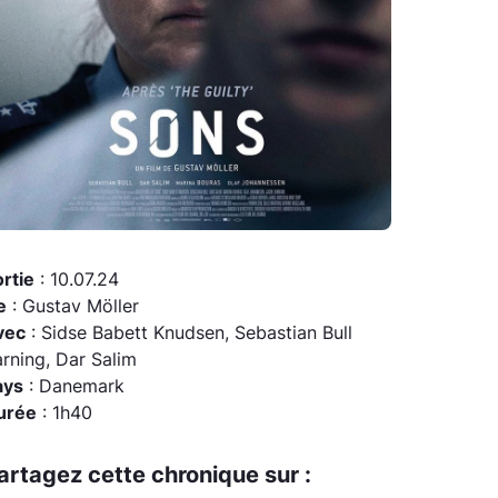
rtie
: 10.07.24
e
: Gustav Möller
vec
: Sidse Babett Knudsen, Sebastian Bull
rning, Dar Salim
ays
: Danemark
urée
: 1h40
artagez cette chronique sur :