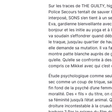
Sur les traces de THE GUILTY, hi
Police Secours tentait de sauver 
interposé, SONS s’en tient à un seu
Eva, gardienne bienveillante avec 
bonjour et les initie au yoga et à
va soudain s’effondrer quand déb
le traque, jusqu’au quartier de ha
elle demande sa mutation. Il va fal
montre patte blanche auprès de g
qu’elle. Qu’elle se confronte à d
compris ce Mikkel avec qui c’est 
Étude psychologique comme seul
sec comme un coup de trique, sait
fin fond de la psyché d’une femme
moralité. Des « fils » du titre, on
sa féminité jusqu’à l’état animal.
droiture incontestable à la cruau
barbare ? Par le prisme du film de