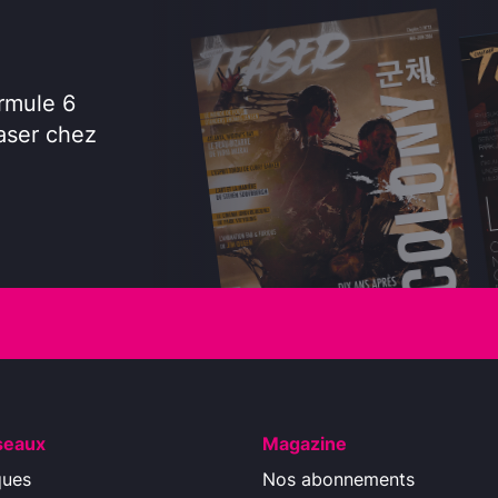
rmule 6
aser chez
seaux
Magazine
ques
Nos abonnements