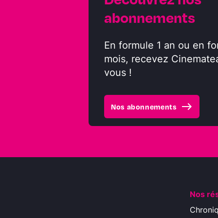
abonnements
En formule 1 an ou en fo
mois, recevez Cinemate
vous !
east
Nos abonnements
Nos ré
Chroni