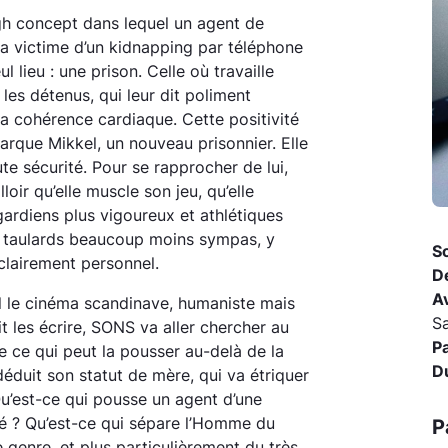
gh concept dans lequel un agent de
la victime d’un kidnapping par téléphone
l lieu : une prison. Celle où travaille
les détenus, qui leur dit poliment
 la cohérence cardiaque. Cette positivité
arque Mikkel, un nouveau prisonnier. Elle
ute sécurité. Pour se rapprocher de lui,
loir qu’elle muscle son jeu, qu’elle
ardiens plus vigoureux et athlétiques
es taulards beaucoup moins sympas, y
So
clairement personnel.
D
A
 le cinéma scandinave, humaniste mais
Sa
 les écrire, SONS va aller chercher au
P
 ce qui peut la pousser au-delà de la
D
 déduit son statut de mère, qui va étriquer
 Qu’est-ce qui pousse un agent d’une
té ? Qu’est-ce qui sépare l’Homme du
P
 genre, et plus particulièrement du très