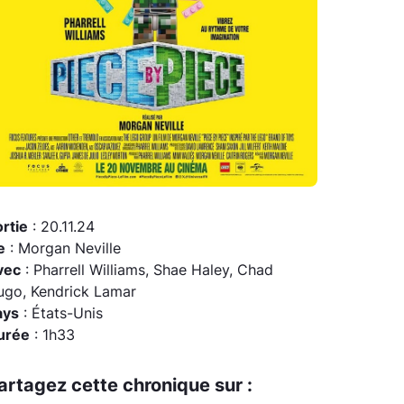
rtie
: 20.11.24
e
: Morgan Neville
vec
: Pharrell Williams, Shae Haley, Chad
ugo, Kendrick Lamar
ays
: États-Unis
urée
: 1h33
artagez cette chronique sur :