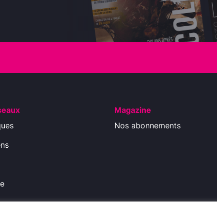
seaux
Magazine
ques
Nos abonnements
ens
ue