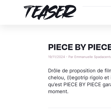
PIECE BY PIEC
19/11/2024 - Par Emmanuelle Spadacent
Drôle de proposition de fi
chelou, (l)egotrip rigolo et
qu’est PIECE BY PIECE gara
moment.