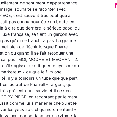
cruellement de sentiment d’appartenance
a marge, souhaite se raconter avec
 PIECE, c’est souvent très poétique à
 soit pas connu pour être un boute-en-
 là à dire que derrière le sérieux papal du
 luxe française, se tient un garçon avec
 pas qu’on ne franchira pas. La grande
rmet bien de fléchir lorsque Pharrell
ation ou quand il se fait retoquer une
iversal pour MOI, MOCHE ET MÉCHANT 2.
qu’il s’agisse de critiquer le cynisme du
 marketeux » ou que le film ose
té, il y a toujours un tube quelque part
rès lucratif de Pharrell – l’argent, qui
très présent dans sa vie et il ne s’en
IECE BY PIECE, en racontant par le menu
réussit comme lui à marier le chelou et le
er les yeux au ciel quand on entend «
, vaincu, par se dandiner en rythme, la