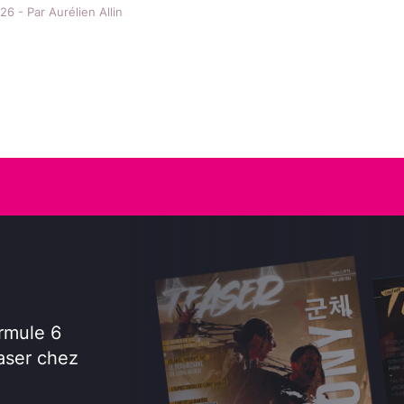
6 - Par Aurélien Allin
rmule 6
aser chez