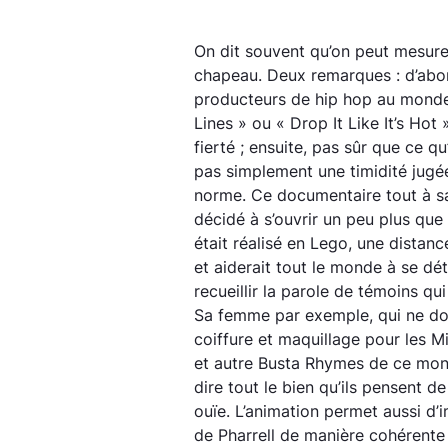
On dit souvent qu’on peut mesurer 
chapeau. Deux remarques : d’abor
producteurs de hip hop au monde,
Lines » ou « Drop It Like It’s Hot 
fierté ; ensuite, pas sûr que ce q
pas simplement une timidité jugé
norme. Ce documentaire tout à sa
décidé à s’ouvrir un peu plus que d
était réalisé en Lego, une distance
et aiderait tout le monde à se dé
recueillir la parole de témoins q
Sa femme par exemple, qui ne don
coiffure et maquillage pour les M
et autre Busta Rhymes de ce mon
dire tout le bien qu’ils pensent d
ouïe. L’animation permet aussi d’i
de Pharrell de manière cohérente