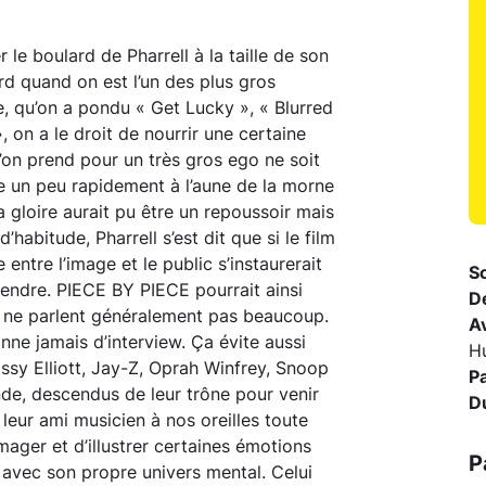
le boulard de Pharrell à la taille de son
d quand on est l’un des plus gros
 qu’on a pondu « Get Lucky », « Blurred
», on a le droit de nourrir une certaine
u’on prend pour un très gros ego ne soit
e un peu rapidement à l’aune de la morne
 gloire aurait pu être un repoussoir mais
’habitude, Pharrell s’est dit que si le film
 entre l’image et le public s’instaurerait
So
tendre. PIECE BY PIECE pourrait ainsi
D
ui ne parlent généralement pas beaucoup.
A
ne jamais d’interview. Ça évite aussi
H
issy Elliott, Jay-Z, Oprah Winfrey, Snoop
P
de, descendus de leur trône pour venir
D
e leur ami musicien à nos oreilles toute
mager et d’illustrer certaines émotions
P
 avec son propre univers mental. Celui