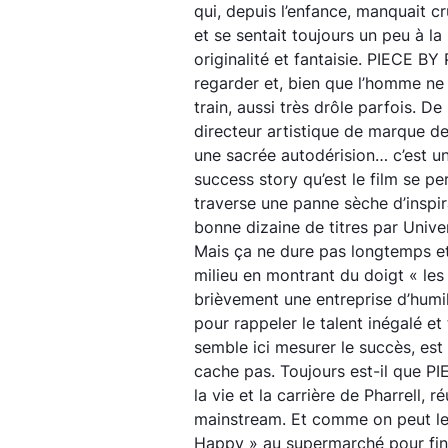
qui, depuis l’enfance, manquait 
et se sentait toujours un peu à l
originalité et fantaisie. PIECE BY
regarder et, bien que l’homme ne
train, aussi très drôle parfois. De
directeur artistique de marque de
une sacrée autodérision… c’est un
success story qu’est le film se pe
traverse une panne sèche d’inspir
bonne dizaine de titres par Un
Mais ça ne dure pas longtemps et 
milieu en montrant du doigt « les
brièvement une entreprise d’humili
pour rappeler le talent inégalé et t
semble ici mesurer le succès, est 
cache pas. Toujours est-il que P
la vie et la carrière de Pharrell, 
mainstream. Et comme on peut lev
Happy » au supermarché pour finir