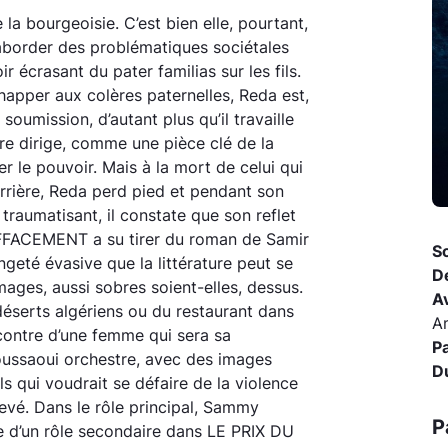
 la bourgeoisie. C’est bien elle, pourtant,
aborder des problématiques sociétales
écrasant du pater familias sur les fils.
chapper aux colères paternelles, Reda est,
oumission, d’autant plus qu’il travaille
ère dirige, comme une pièce clé de la
r le pouvoir. Mais à la mort de celui qui
rrière, Reda perd pied et pendant son
 traumatisant, il constate que son reflet
L’EFFACEMENT a su tirer du roman de Samir
So
angeté évasive que la littérature peut se
D
ages, aussi sobres soient-elles, dessus.
A
déserts algériens ou du restaurant dans
Am
ncontre d’une femme qui sera sa
P
oussaoui orchestre, avec des images
D
ils qui voudrait se défaire de la violence
levé. Dans le rôle principal, Sammy
P
e d’un rôle secondaire dans LE PRIX DU