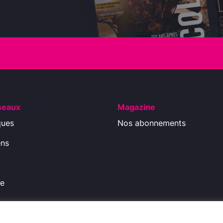
seaux
Magazine
ques
Nos abonnements
ens
ue
ions légales
-
Politique de Confidentialité