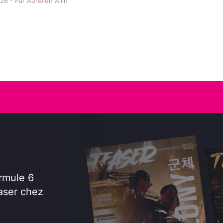
6 - Par Aurélien Allin
rmule 6
aser chez