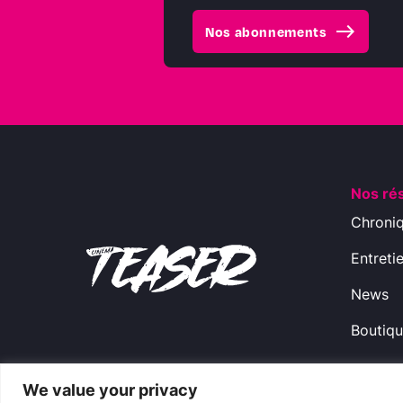
east
Nos abonnements
Nos ré
Chroni
Entreti
News
Boutiq
We value your privacy
Copyright © 2009-2024 CinemaTeaser -
Ment