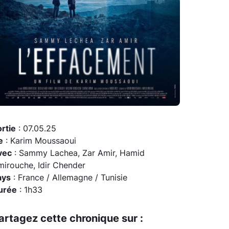
rtie
: 07.05.25
e
: Karim Moussaoui
vec
: Sammy Lachea, Zar Amir, Hamid
irouche, Idir Chender
ays
: France / Allemagne / Tunisie
urée
: 1h33
artagez cette chronique sur :