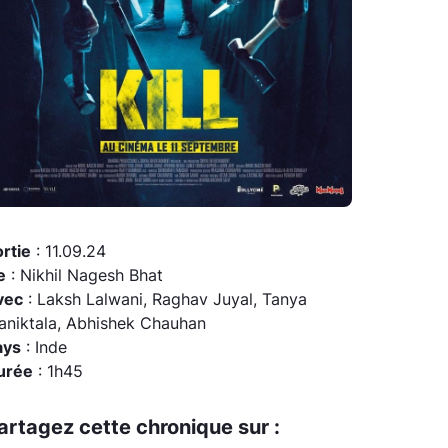
rtie
: 11.09.24
e
: Nikhil Nagesh Bhat
vec
: Laksh Lalwani, Raghav Juyal, Tanya
aniktala, Abhishek Chauhan
ays
: Inde
urée
: 1h45
artagez cette chronique sur :