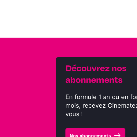
Découvrez nos
abonnements
En formule 1 an ou en fo
mois, recevez Cinemate
vous !
east
Nos abonnements