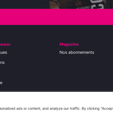
seaux
Magazine
ques
Nos abonnements
ens
ue
ions légales
-
Politique de Confidentialité
nalized ads or content, and analyze our traffic. By clicking "Accep