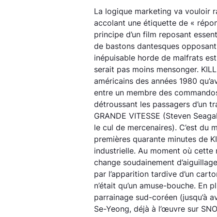
La logique marketing va vouloir r
accolant une étiquette de « répo
principe d’un film reposant esse
de bastons dantesques opposant 
inépuisable horde de malfrats est
serait pas moins mensonger. KILL 
américains des années 1980 qu’a
entre un membre des commandos m
détroussant les passagers d’un tr
GRANDE VITESSE (Steven Seagal 
le cul de mercenaires). C’est du 
premières quarante minutes de KILL
industrielle. Au moment où cette 
change soudainement d’aiguillage,
par l’apparition tardive d’un cart
n’était qu’un amuse-bouche. En pl
parrainage sud-coréen (jusqu’à av
Se-Yeong, déjà à l’œuvre sur SN