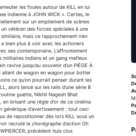
ameuter les foules autour de KILL en lui
nse indienne à JOHN WICK ». Certes, le
ntiellement sur un empilement de scènes
un vétéran des forces spéciales à une
 similaire, mais ce rapprochement n’en
a bien plus à voir avec les actioners
vec ses contemporains. L’affrontement
ilitaires indiens et un gang mafieux
ain ravive jusqu’au souvenir d’un PIÈGE À
allant de wagon en wagon pour botter
So
moins ce qu’on pourrait penser durant les
D
, alors lancé sur les rails d’une série B
A
routine guette, Nikhil Nagesh Bhat
M
 en brisant une règle d’or de ce cinéma
P
on générique d’avertissement : tout ceci
D
us de repositionner dès lors KILL sous un
oir recruté le chorégraphe d’action Oh
P
OWPIERCER, précédent huis clos