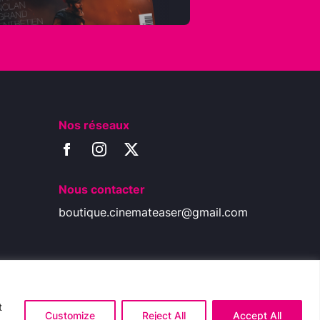
Nos réseaux
Nous contacter
boutique.cinemateaser@gmail.com
t
Customize
Reject All
Accept All