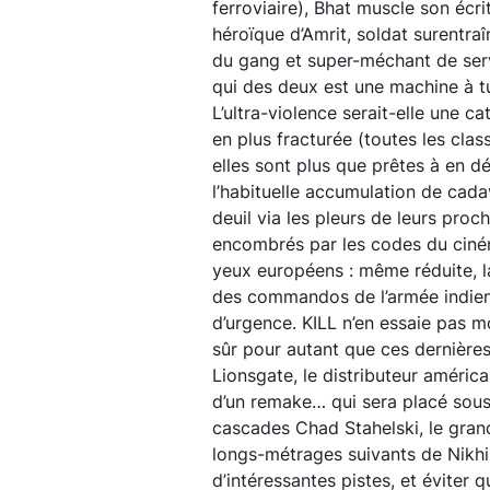
ferroviaire), Bhat muscle son écri
héroïque d’Amrit, soldat surentra
du gang et super-méchant de ser
qui des deux est une machine à tu
L’ultra-violence serait-elle une c
en plus fracturée (toutes les clas
elles sont plus que prêtes à en 
l’habituelle accumulation de cada
deuil via les pleurs de leurs proc
encombrés par les codes du ciném
yeux européens : même réduite, l
des commandos de l’armée indienne
d’urgence. KILL n’en essaie pas m
sûr pour autant que ces dernières
Lionsgate, le distributeur américa
d’un remake… qui sera placé sous 
cascades Chad Stahelski, le gra
longs-métrages suivants de Nikhi
d’intéressantes pistes, et éviter qu