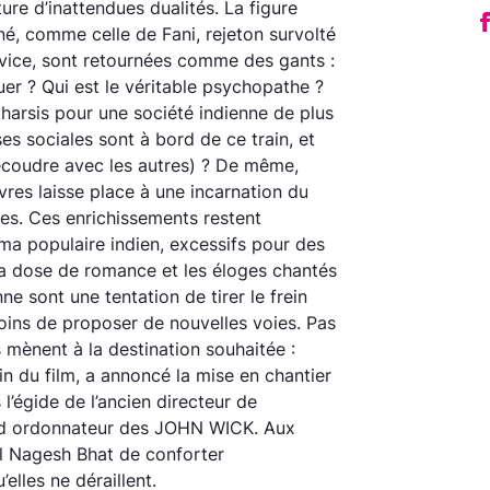
ture d’inattendues dualités. La figure
îné, comme celle de Fani, rejeton survolté
vice, sont retournées comme des gants :
er ? Qui est le véritable psychopathe ?
atharsis pour une société indienne de plus
ses sociales sont à bord de ce train, et
découdre avec les autres) ? De même,
vres laisse place à une incarnation du
hes. Ces enrichissements restent
a populaire indien, excessifs pour des
a dose de romance et les éloges chantés
 sont une tentation de tirer le frein
oins de proposer de nouvelles voies. Pas
 mènent à la destination souhaitée :
in du film, a annoncé la mise en chantier
l’égide de l’ancien directeur de
nd ordonnateur des JOHN WICK. Aux
l Nagesh Bhat de conforter
’elles ne déraillent.