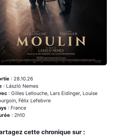
rtie
: 28.10.26
e
: László Nemes
vec
: Gilles Lellouche, Lars Eidinger, Louise
urgoin, Félix Lefebvre
ays
: France
urée
: 2h10
artagez cette chronique sur :