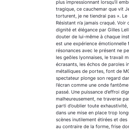
plus impressionnant lorsqu’il e
tragique, ce cauchemar que vit Jea
torturent, je ne tiendrai pas ». Le 
Résistant n’a jamais craqué. Voi
dignité et élégance par Gilles Lel
douter de lui-même à chaque insta
est une expérience émotionnelle
résonances avec le présent ne pe
les geôles lyonnaises, le travail m
écrasants, les échos de paroles ind
métalliques de portes, font de M
spectateur plonge son regard dan
l’écran comme une onde fantôme
passé. Une puissance d’effroi dign
malheureusement, ne traverse pas
parti d’oublier toute exhaustivit
dans une mise en place trop long
scènes inutilement étirées et des 
au contraire de la forme, frise do