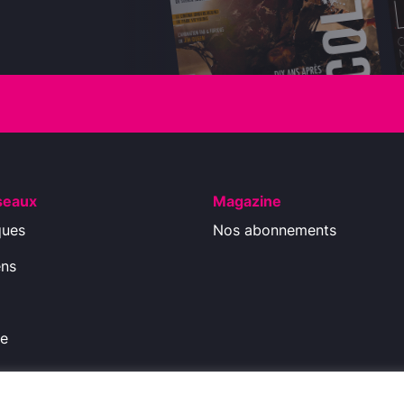
seaux
Magazine
ques
Nos abonnements
ens
ue