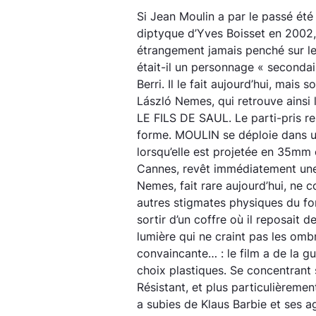
Si Jean Moulin a par le passé été l
diptyque d’Yves Boisset en 2002, 
étrangement jamais penché sur le 
était-il un personnage « second
Berri. Il le fait aujourd’hui, mais 
László Nemes, qui retrouve ainsi 
LE FILS DE SAUL. Le parti-pris re
forme. MOULIN se déploie dans un
lorsqu’elle est projetée en 35mm
Cannes, revêt immédiatement une
Nemes, fait rare aujourd’hui, ne c
autres stigmates physiques du f
sortir d’un coffre où il reposait
lumière qui ne craint pas les omb
convaincante… : le film a de la g
choix plastiques. Se concentrant 
Résistant, et plus particulièrement
a subies de Klaus Barbie et ses a