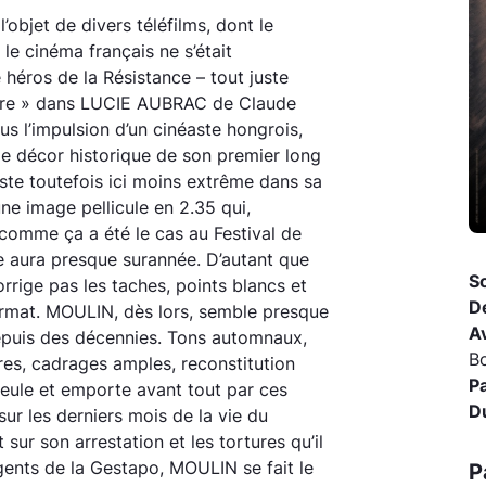
’objet de divers téléfilms, dont le
le cinéma français ne s’était
héros de la Résistance – tout juste
aire » dans LUCIE AUBRAC de Claude
sous l’impulsion d’un cinéaste hongrois,
le décor historique de son premier long
ste toutefois ici moins extrême dans sa
e image pellicule en 2.35 qui,
 comme ça a été le cas au Festival de
 aura presque surannée. D’autant que
So
orrige pas les taches, points blancs et
D
ormat. MOULIN, dès lors, semble presque
A
 depuis des décennies. Tons automnaux,
Bo
res, cadrages amples, reconstitution
P
ueule et emporte avant tout par ces
D
sur les derniers mois de la vie du
 sur son arrestation et les tortures qu’il
gents de la Gestapo, MOULIN se fait le
P