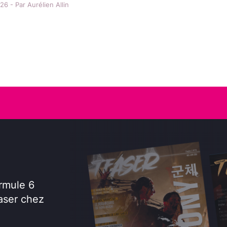
6 - Par Aurélien Allin
rmule 6
aser chez