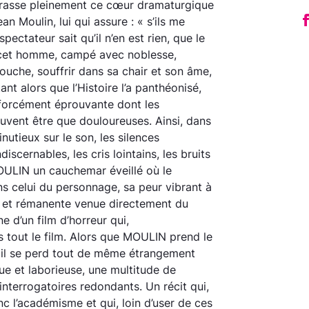
mbrasse pleinement ce cœur dramaturgique
n Moulin, lui qui assure : « s’ils me
spectateur sait qu’il n’en est rien, que le
r cet homme, campé avec noblesse,
louche, souffrir dans sa chair et son âme,
nt alors que l’Histoire l’a panthéonisé,
 forcément éprouvante dont les
uvent être que douloureuses. Ainsi, dans
inutieux sur le son, les silences
iscernables, les cris lointains, les bruits
OULIN un cauchemar éveillé où le
s celui du personnage, sa peur vibrant à
 et rémanente venue directement du
e d’un film d’horreur qui,
 tout le film. Alors que MOULIN prend le
é, il se perd tout de même étrangement
ue et laborieuse, une multitude de
interrogatoires redondants. Un récit qui,
nc l’académisme et qui, loin d’user de ces