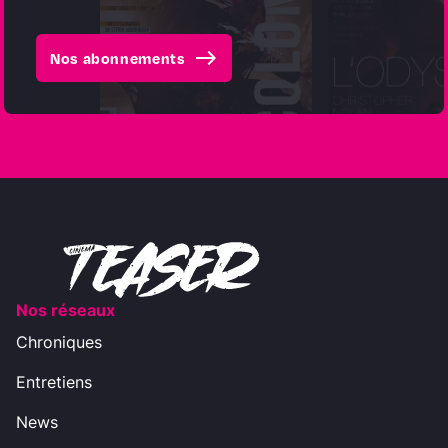
east
Nos abonnements
Nos réseaux
Chroniques
Entretiens
News