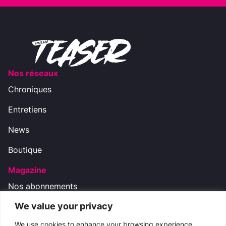
Nos réseaux
Chroniques
Entretiens
News
Boutique
Magazine
Nos abonnements
We value your privacy
Nos réseaux
We use cookies to enhance your browsing experience,