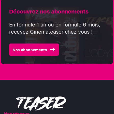
Découvrez nos abonnements
En formule 1 an ou en formule 6 mois,
recevez Cinemateaser chez vous !
east
Nos abonnements
Nos réseaux