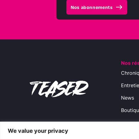
east
Nos abonnements
Nos ré
Chroni
Entreti
News
Boutiq
We value your privacy
Copyright © 2009-2024 CinemaTeaser -
Ment