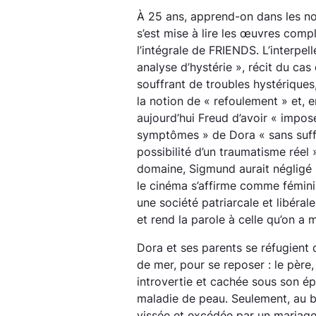
À 25 ans, apprend-on dans les n
s’est mise à lire les œuvres comp
l’intégrale de FRIENDS. L’interpe
analyse d’hystérie », récit du ca
souffrant de troubles hystériques
la notion de « refoulement » et,
aujourd’hui Freud d’avoir « impos
symptômes » de Dora « sans suf
possibilité d’un traumatisme réel 
domaine, Sigmund aurait négligé l
le cinéma s’affirme comme fémini
une société patriarcale et libéra
et rend la parole à celle qu’on a 
Dora et ses parents se réfugient
de mer, pour se reposer : le père,
introvertie et cachée sous son ép
maladie de peau. Seulement, au b
vissée et excédée par un mariage 