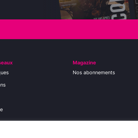
seaux
Magazine
ques
Nos abonnements
ens
ue
ions légales
-
Politique de Confidentialité