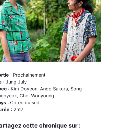
rtie
: Prochainement
e
: Jung July
vec
: Kim Doyeon, Ando Sakura, Song
aebyeok, Choi Wonyoung
ays
: Corée du sud
urée
: 2h17
artagez cette chronique sur :