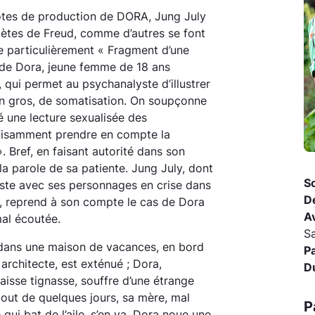
otes de production de DORA, Jung July
lètes de Freud, comme d’autres se font
lle particulièrement « Fragment d’une
s de Dora, jeune femme de 18 ans
, qui permet au psychanalyste d’illustrer
 en gros, de somatisation. On soupçonne
é une lecture sexualisée des
fisamment prendre en compte la
». Bref, en faisant autorité dans son
a parole de sa patiente. Jung July, dont
So
ste avec ses personnages en crise dans
D
le, reprend à son compte le cas de Dora
A
mal écoutée.
S
 dans une maison de vacances, en bord
P
 architecte, est exténué ; Dora,
D
aisse tignasse, souffre d’une étrange
out de quelques jours, sa mère, mal
P
qui bat de l’aile, s’en va. Dora noue une