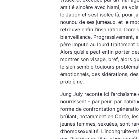
amitié sincère avec Nami, sa voisi
le Japon et s’est isolée là, pour ja
nounou de ses jumeaux, et le mod
retrouve enfin l’inspiration. Dora 
bienveillance. Progressivement, e
père impute au lourd traitement 
Alors qu’elle peut enfin porter d
montrer son visage, bref, alors qu’
le sien semble toujours problémat
émotionnels, des sidérations, des
problème.
Jung July raconte ici l’archaïsme 
nourrissent – par peur, par habit
forme de confrontation génération
brûlant, notamment en Corée, les 
jeunes femmes, sexuées, sont rares
d’homosexualité. L’incongruité-mê
par l’histoire du film, d’une soci