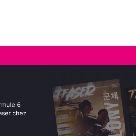
rmule 6
aser chez