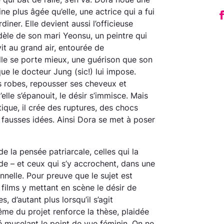
ne plus âgée qu’elle, une actrice qui a fui
rdiner. Elle devient aussi l’officieuse
èle de son mari Yeonsu, un peintre qui
vit au grand air, entourée de
lle se porte mieux, une guérison que son
que le docteur Jung
(sic!)
lui impose.
es robes, repousser ses cheveux et
elle s’épanouit, le désir s’immisce. Mais
ique, il crée des ruptures, des chocs
 fausses idées. Ainsi Dora se met à poser
de la pensée patriarcale, celles qui la
ude – et ceux qui s’y accrochent, dans une
nelle. Pour preuve que le sujet est
films y mettant en scène le désir de
, d’autant plus lorsqu’il s’agit
me du projet renforce la thèse, plaidée
été muselant le point de vue féminin. On ne