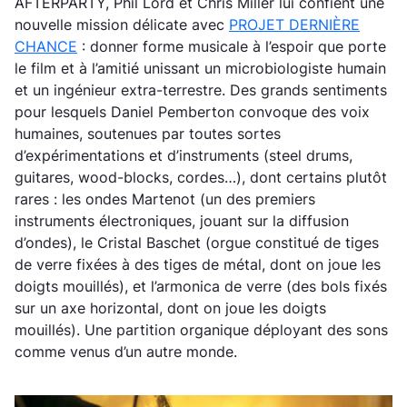
AFTERPARTY, Phil Lord et Chris Miller lui confient une
nouvelle mission délicate avec
PROJET DERNIÈRE
CHANCE
: donner forme musicale à l’espoir que porte
le film et à l’amitié unissant un microbiologiste humain
et un ingénieur extra-terrestre. Des grands sentiments
pour lesquels Daniel Pemberton convoque des voix
humaines, soutenues par toutes sortes
d’expérimentations et d’instruments (steel drums,
guitares, wood-blocks, cordes…), dont certains plutôt
rares : les ondes Martenot (un des premiers
instruments électroniques, jouant sur la diffusion
d’ondes), le Cristal Baschet (orgue constitué de tiges
de verre fixées à des tiges de métal, dont on joue les
doigts mouillés), et l’armonica de verre (des bols fixés
sur un axe horizontal, dont on joue les doigts
mouillés). Une partition organique déployant des sons
comme venus d’un autre monde.