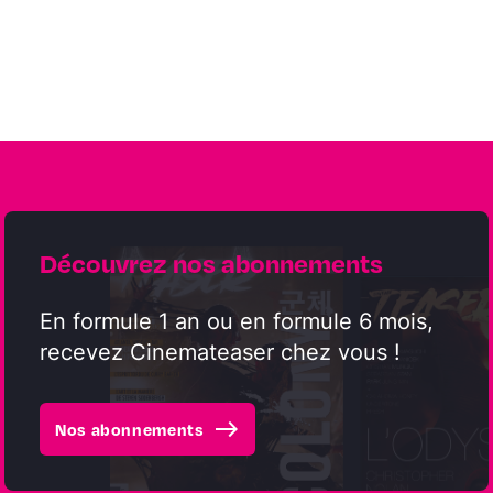
Découvrez nos abonnements
En formule 1 an ou en formule 6 mois,
recevez Cinemateaser chez vous !
east
Nos abonnements