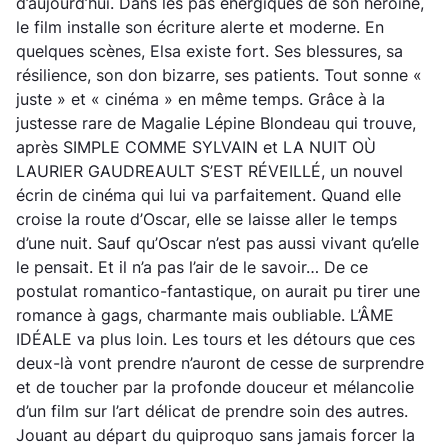
d’aujourd’hui. Dans les pas énergiques de son héroïne,
le film installe son écriture alerte et moderne. En
quelques scènes, Elsa existe fort. Ses blessures, sa
résilience, son don bizarre, ses patients. Tout sonne «
juste » et « cinéma » en même temps. Grâce à la
justesse rare de Magalie Lépine Blondeau qui trouve,
après SIMPLE COMME SYLVAIN et LA NUIT OÙ
LAURIER GAUDREAULT S’EST RÉVEILLÉ, un nouvel
écrin de cinéma qui lui va parfaitement. Quand elle
croise la route d’Oscar, elle se laisse aller le temps
d’une nuit. Sauf qu’Oscar n’est pas aussi vivant qu’elle
le pensait. Et il n’a pas l’air de le savoir… De ce
postulat romantico-fantastique, on aurait pu tirer une
romance à gags, charmante mais oubliable. L’ÂME
IDÉALE va plus loin. Les tours et les détours que ces
deux-là vont prendre n’auront de cesse de surprendre
et de toucher par la profonde douceur et mélancolie
d’un film sur l’art délicat de prendre soin des autres.
Jouant au départ du quiproquo sans jamais forcer la