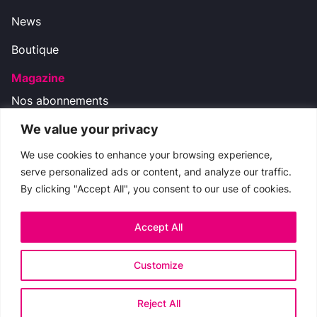
News
Boutique
Magazine
Nos abonnements
We value your privacy
Nos réseaux
We use cookies to enhance your browsing experience,
serve personalized ads or content, and analyze our traffic.
By clicking "Accept All", you consent to our use of cookies.
Nous contacter
boutique.cinemateaser@gmail.com
Accept All
Copyright © 2009-2024 CinemaTeaser -
Mentions
Customize
légales
-
Politique de Confidentialité
Reject All