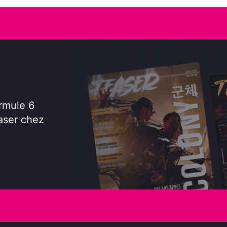
rmule 6
aser chez