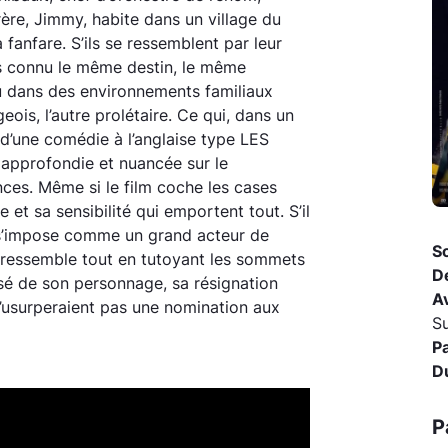
rère, Jimmy, habite dans un village du
fanfare. S’ils se ressemblent par leur
as connu le même destin, le même
cu dans des environnements familiaux
eois, l’autre prolétaire. Ce qui, dans un
r d’une comédie à l’anglaise type LES
approfondie et nuancée sur le
nces. Même si le film coche les cases
 et sa sensibilité qui emportent tout. S’il
in s’impose comme un grand acteur de
So
 ressemble tout en tutoyant les sommets
D
isé de son personnage, sa résignation
A
 n’usurperaient pas une nomination aux
S
P
D
P