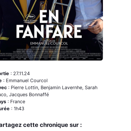
rtie
: 27.11.24
e
: Emmanuel Courcol
vec
: Pierre Lottin, Benjamin Lavernhe, Sarah
uco, Jacques Bonnaffé
ays
: France
urée
: 1h43
artagez cette chronique sur :