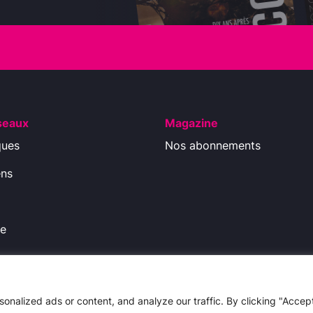
seaux
Magazine
ques
Nos abonnements
ens
ue
ions légales
-
Politique de Confidentialité
nalized ads or content, and analyze our traffic. By clicking "Accep