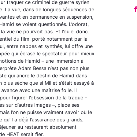
r traquer ce criminel de guerre syrien
nce. La vue, dans de longues séquences de
ptivantes et en permanence en suspension,
 Hamid se voient questionnés. L’odorat,
 vue ne pourvoit pas. Et l’ouïe, donc.
sentiel du film, porté notamment par la
, entre nappes et synthés, lui offre une
pée qui écrase le spectateur pour mieux
 émotions de Hamid – une immersion à
terprète Adam Bessa n’est pas non plus
iste qui ancre le destin de Hamid dans
 plus sèche que si Millet s’était essayé à
vance avec une maîtrise folle. Il
pour figurer l’obsession de la traque –
es sur d’autres images –, place ses
amais l’on ne puisse vraiment savoir où le
 qu’il a déjà l’assurance des grands,
éjeuner au restaurant absolument
e HEAT serait fier.