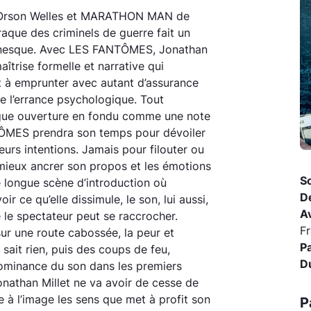
’Orson Welles et MARATHON MAN de
raque des criminels de guerre fait un
anesque. Avec LES FANTÔMES, Jonathan
aîtrise formelle et narrative qui
t à emprunter avec autant d’assurance
de l’errance psychologique. Tout
gue ouverture en fondu comme une note
NTÔMES prendra son temps pour dévoiler
eurs intentions. Jamais pour filouter ou
 mieux ancrer son propos et les émotions
So
 longue scène d’introduction où
D
ir ce qu’elle dissimule, le son, lui aussi,
A
le le spectateur peut se raccrocher.
Fr
ur une route cabossée, la peur et
P
sait rien, puis des coups de feu,
D
ominance du son dans les premiers
Jonathan Millet ne va avoir de cesse de
 à l’image les sens que met à profit son
P