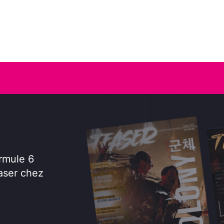
rmule 6
aser chez