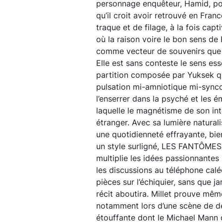
personnage enquêteur, Hamid, pou
qu’il croit avoir retrouvé en Fra
traque et de filage, à la fois ca
où la raison voire le bon sens de
comme vecteur de souvenirs que la
Elle est sans conteste le sens es
partition composée par Yuksek qui
pulsation mi-amniotique mi-synco
l’enserrer dans la psyché et les
laquelle le magnétisme de son in
étranger. Avec sa lumière natural
une quotidienneté effrayante, bien
un style surligné, LES FANTÔMES a
multiplie les idées passionnantes 
les discussions au téléphone calé
pièces sur l’échiquier, sans que j
récit aboutira. Millet prouve même
notamment lors d’une scène de d
étouffante dont le Michael Mann d