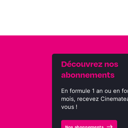
Découvrez nos
abonnements
En formule 1 an ou en fo
mois, recevez Cinemate
vous !
east
Nos abonnements