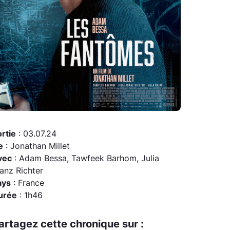
rtie
: 03.07.24
e
: Jonathan Millet
vec
: Adam Bessa, Tawfeek Barhom, Julia
anz Richter
ays
: France
urée
: 1h46
artagez cette chronique sur :