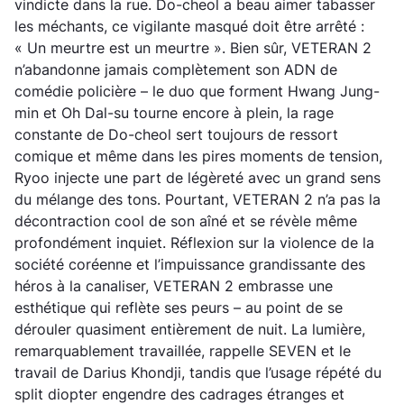
vindicte dans la rue. Do-cheol a beau aimer tabasser
les méchants, ce vigilante masqué doit être arrêté :
« Un meurtre est un meurtre ». Bien sûr, VETERAN 2
n’abandonne jamais complètement son ADN de
comédie policière – le duo que forment Hwang Jung-
min et Oh Dal-su tourne encore à plein, la rage
constante de Do-cheol sert toujours de ressort
comique et même dans les pires moments de tension,
Ryoo injecte une part de légèreté avec un grand sens
du mélange des tons. Pourtant, VETERAN 2 n’a pas la
décontraction cool de son aîné et se révèle même
profondément inquiet. Réflexion sur la violence de la
société coréenne et l’impuissance grandissante des
héros à la canaliser, VETERAN 2 embrasse une
esthétique qui reflète ses peurs – au point de se
dérouler quasiment entièrement de nuit. La lumière,
remarquablement travaillée, rappelle SEVEN et le
travail de Darius Khondji, tandis que l’usage répété du
split diopter engendre des cadrages étranges et