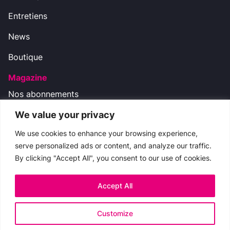
Entretiens
News
Boutique
Magazine
Nos abonnements
We value your privacy
Nos réseaux
We use cookies to enhance your browsing experience,
serve personalized ads or content, and analyze our traffic.
By clicking "Accept All", you consent to our use of cookies.
Nous contacter
boutique.cinemateaser@gmail.com
Accept All
Copyright © 2009-2024 CinemaTeaser -
Mentions
Customize
légales
-
Politique de Confidentialité