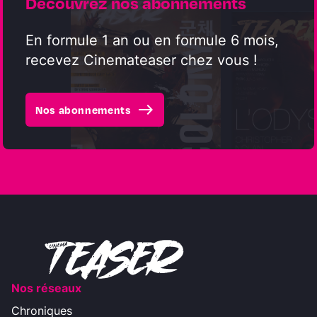
Découvrez nos abonnements
En formule 1 an ou en formule 6 mois,
recevez Cinemateaser chez vous !
east
Nos abonnements
Nos réseaux
Chroniques