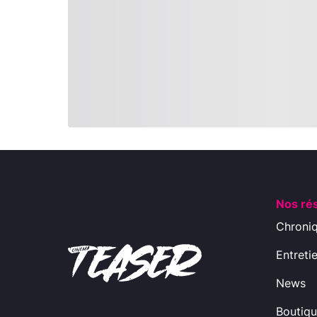
Nos ré
Chroni
Entreti
News
Boutiq