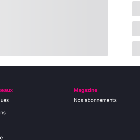
seaux
Magazine
ques
Nos abonnements
ens
ue