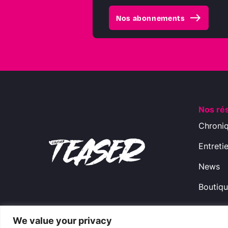
east
Nos abonnements
Nos ré
Chroni
Entreti
News
Boutiq
We value your privacy
Copyright © 2009-2024 CinemaTeaser -
Ment