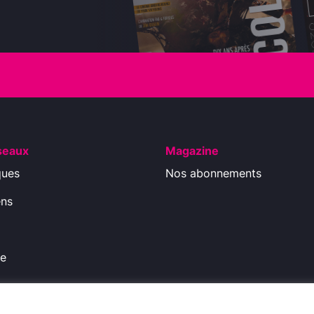
seaux
Magazine
ques
Nos abonnements
ens
ue
ions légales
-
Politique de Confidentialité