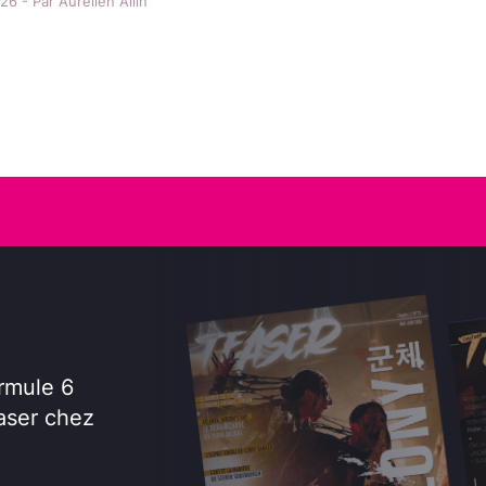
6 - Par Aurélien Allin
rmule 6
aser chez