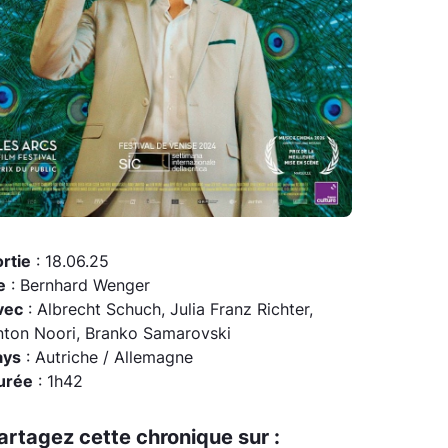
rtie
: 18.06.25
e
: Bernhard Wenger
vec
: Albrecht Schuch, Julia Franz Richter,
nton Noori, Branko Samarovski
ays
: Autriche / Allemagne
urée
: 1h42
artagez cette chronique sur :