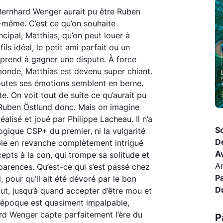
Bernhard Wenger aurait pu être Ruben
ui-même. C’est ce qu’on souhaite
ipal, Matthias, qu’on peut louer à
ils idéal, le petit ami parfait ou un
pprend à gagner une dispute. À force
 monde, Matthias est devenu super chiant.
 toutes ses émotions semblent en berne.
. On voit tout de suite ce qu’aurait pu
Ruben Östlund donc. Mais on imagine
réalisé et joué par Philippe Lacheau. Il n’a
So
ogique CSP+ du premier, ni la vulgarité
D
mble en revanche complètement intrigué
A
cepts à la con, qui trompe sa solitude et
A
parences. Qu’est-ce qui s’est passé chez
P
i, pour qu’il ait été dévoré par le bon
D
rtout, jusqu’à quand accepter d’être mou et
t l’époque est quasiment impalpable,
rd Wenger capte parfaitement l’ère du
P