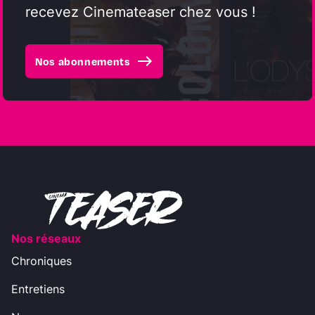
recevez Cinemateaser chez vous !
east
Nos abonnements
Nos réseaux
Chroniques
Entretiens