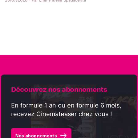
28/07/2026 - Par Emmanuelle Spadacenta
Découvrez nos abonnements
En formule 1 an ou en formule 6 mois,
recevez Cinemateaser chez vous !
east
Nos abonnements