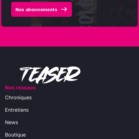
east
Nos abonnements
Nos réseaux
Chroniques
Entretiens
News
Boutique