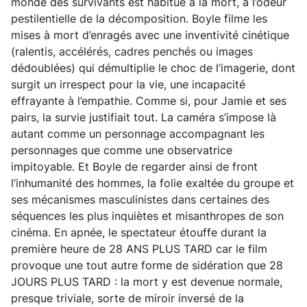
monde des survivants est habitué à la mort, à l’odeur
pestilentielle de la décomposition. Boyle filme les
mises à mort d’enragés avec une inventivité cinétique
(ralentis, accélérés, cadres penchés ou images
dédoublées) qui démultiplie le choc de l’imagerie, dont
surgit un irrespect pour la vie, une incapacité
effrayante à l’empathie. Comme si, pour Jamie et ses
pairs, la survie justifiait tout. La caméra s’impose là
autant comme un personnage accompagnant les
personnages que comme une observatrice
impitoyable. Et Boyle de regarder ainsi de front
l’inhumanité des hommes, la folie exaltée du groupe et
ses mécanismes masculinistes dans certaines des
séquences les plus inquiètes et misanthropes de son
cinéma. En apnée, le spectateur étouffe durant la
première heure de 28 ANS PLUS TARD car le film
provoque une tout autre forme de sidération que 28
JOURS PLUS TARD : la mort y est devenue normale,
presque triviale, sorte de miroir inversé de la