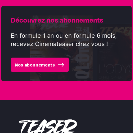
Découvrez nos abonnements
En formule 1 an ou en formule 6 mois,
recevez Cinemateaser chez vous !
east
Nos abonnements